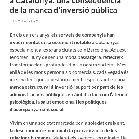
a Catalunya: una conseqüència
de la manca d’inversió pública
JUNY 16, 2025
En els darrers anys,
els serveis de companyia han
experimentat un creixement notable a Catalunya
,
especialment a les grans ciutats com Barcelona. Aquest
fenomen, lluny de ser una moda passatgera, reflecteix
transformacions profundes dins la nostra societat. Més
enllà de les raons personals o comercials, cada vegada és
més evident que aquest increment respon també a
una
manca estructural d’inversió i suport per part de les
administracions públiques en àmbits clau com l’atenció
psicològica, la salut emocional i les polítiques
d’acompanyament social
.
Vivim en una societat marcada per la
soledat creixent,
la desconnexió emocional i la precarització de les
relacions humanes
. Malgrat els avenços tecnològics i la